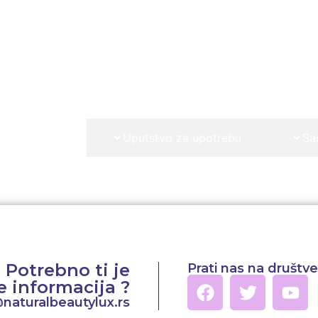
s proizvoda
Uputstvo za upotrebu
Sa
Potrebno ti je
Prati nas na društ
e informacija ?
@naturalbeautylux.rs