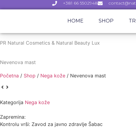
+381 66 5502948
contact@natu
HOME
SHOP
TR
PR Natural Cosmetics & Natural Beauty Lux
Nevenova mast
Početna
/
Shop
/
Nega kože
/ Nevenova mast
Kategorija
Nega kože
Zapremina:
Kontrolu vrši: Zavod za javno zdravlje Šabac⁣