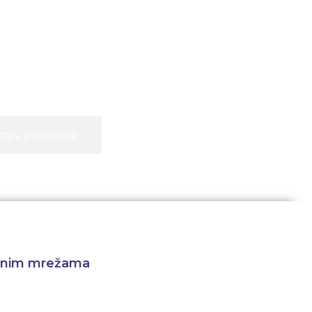
stav proizvoda
venim mrežama