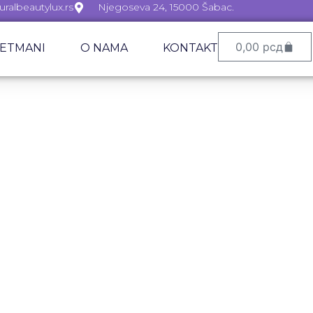
ralbeautylux.rs
Njegoseva 24, 15000 Šabac.
0,00
рсд
ETMANI
O NAMA
KONTAKT