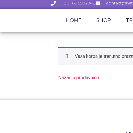
+381 66 5502948
contact@natu
HOME
SHOP
TR
Vaša korpa je trenutno prazn
Nazad u prodavnicu