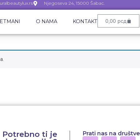
ralbeautylux.rs
Njegoseva 24, 15000 Šabac.
0,00
рсд
ETMANI
O NAMA
KONTAKT
a.
Potrebno ti je
Prati nas na društ